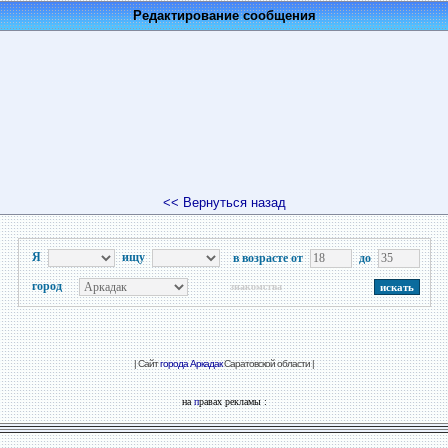
Редактирование сообщения
<< Вернуться назад
Я
ищу
в возрасте от
до
город
знакомства
| Сайт
города Аркадак
Саратовской области |
на
п
равах рекламы :