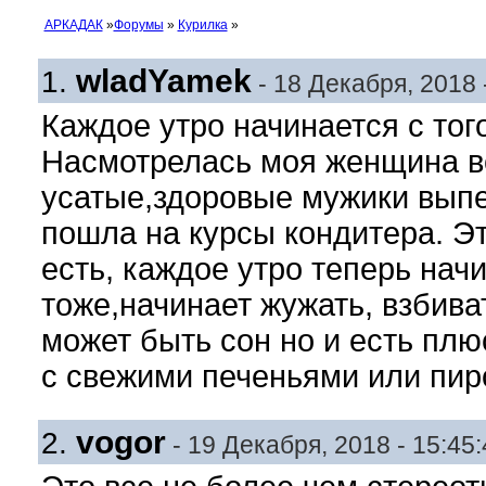
АРКАДАК
»
Форумы
»
Курилка
»
wladYamek
1.
- 18 Декабря, 2018 
Каждое утро начинается с того
Насмотрелась моя женщина вс
усатые,здоровые мужики выпе
пошла на курсы кондитера. Эт
есть, каждое утро теперь начи
тоже,начинает жужать, взбиват
может быть сон но и есть плю
с свежими печеньями или пир
vogor
2.
- 19 Декабря, 2018 - 15:45: