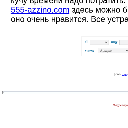
кучу времени надо потратить.
555-azzino.com
здесь можно б
оно очень нравится. Все устр
Я
ищу
город
| Сайт
горо
Форум город