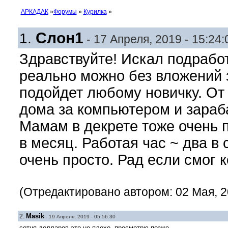
АРКАДАК
»
Форумы
»
Курилка
»
Слон1
1.
- 17 Апреля, 2019 - 15:24:
Здравствуйте! Искал подработ
реально можно без вложений 
подойдет любому новичку. От
дома за компьютером и зараба
Мамам в декрете тоже очень 
в месяц. Работая час ~ два в 
очень просто. Рад если смог 
(Отредактировано автором: 02 Мая, 20
Masik
2.
- 19 Апреля, 2019 - 05:56:30
сотня долларов это не плохо. просмотрю позже