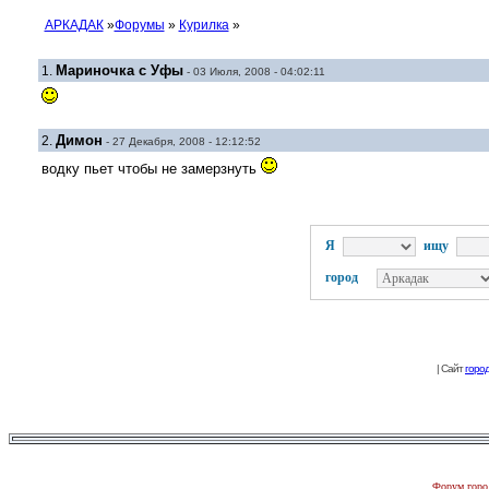
АРКАДАК
»
Форумы
»
Курилка
»
Мариночка с Уфы
1.
- 03 Июля, 2008 - 04:02:11
Димон
2.
- 27 Декабря, 2008 - 12:12:52
водку пьет чтобы не замерзнуть
Я
ищу
город
| Сайт
горо
Форум город