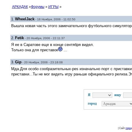
АРКАДАК
»
Форумы
»
ИГРЫ
»
WheelJack
1.
- 18 Ноября, 2006 - 11:02:50
Вышла новая часть этого замечательного футбольного симулятор
Fetik
2.
- 20 Ноября, 2006 - 22:11:37
Я ее в Саратове еще в конце сентября видел.
Только она для приставок
...
Gip
3.
- 20 Ноября, 2006 - 23:18:08
Мда.Для особо сообразительных-pes изначально порт с приставки
приставки...Ты не мог видеть игру раньше официального релиза.Э
Я
ищу
город
| Сайт
горо