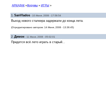
АРКАДАК
»
Форумы
»
ИГРЫ
»
SanVlados
1.
- 10 Июня, 2008 - 17:58:54
Выход нового сталкера задержали до конца лета.
(Отредактировано автором: 14 Июня, 2008 - 13:36:45)
Димон
2.
- 11 Июня, 2008 - 05:02:01
Придется всё лето играть в старый...