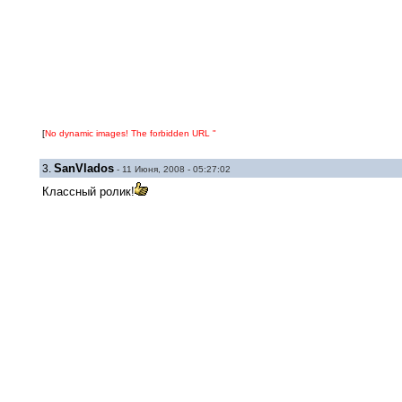
[
No dynamic images! The forbidden URL "
SanVlados
3.
- 11 Июня, 2008 - 05:27:02
Классный ролик!