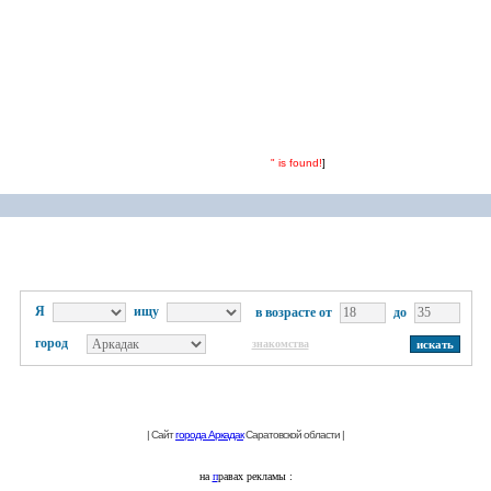
" is found!
]
Я
ищу
в возрасте от
до
город
знакомства
| Сайт
города Аркадак
Саратовской области |
на
п
равах рекламы :