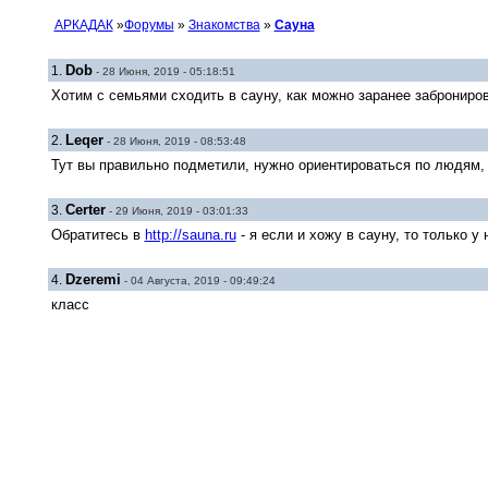
АРКАДАК
»
Форумы
»
Знакомства
»
Сауна
Dob
1.
- 28 Июня, 2019 - 05:18:51
Хотим с семьями сходить в сауну, как можно заранее заброниров
Leqer
2.
- 28 Июня, 2019 - 08:53:48
Тут вы правильно подметили, нужно ориентироваться по людям, н
Certer
3.
- 29 Июня, 2019 - 03:01:33
Обратитесь в
http://sauna.ru
- я если и хожу в сауну, то только 
Dzeremi
4.
- 04 Августа, 2019 - 09:49:24
класс