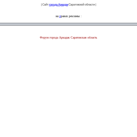
| Сайт
города Аркадак
Саратовской области |
на
п
равах рекламы :
Форум города Аркадак Саратовская область