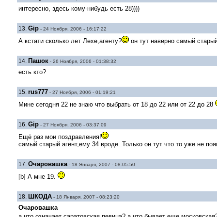
интересно, здесь кому-нибудь есть 28))))
Gip
13.
- 24 Ноября, 2006 - 16:17:22
А кстати сколько лет Лехе,агенту?
он тут наверно самый стары
Пашок
14.
- 26 Ноября, 2006 - 01:38:32
есть кто?
rus777
15.
- 27 Ноября, 2006 - 01:19:21
Мине сегодня 22 не знаю что выбрать от 18 до 22 или от 22 до 28
Gip
16.
- 27 Ноября, 2006 - 03:37:09
Ещё раз мои поздравления!
самый старый агент,ему 34 вроде..Только он тут что то уже не по
Очаровашка
17.
- 18 Января, 2007 - 08:05:50
[b] А мне 19.
ШКОДА
18.
- 18 Января, 2007 - 08:23:20
Очаровашка
а что означает саратовская певица? а что бывает еще московская