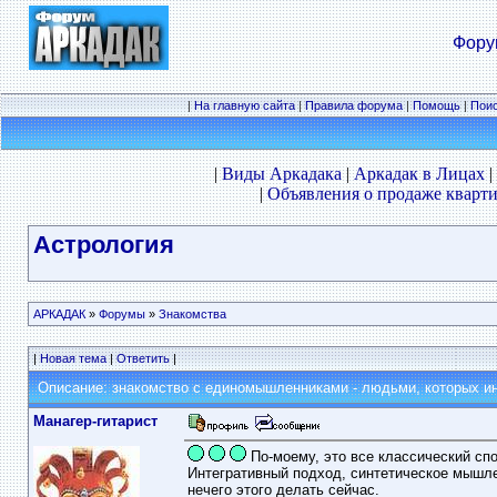
Фору
|
На главную сайта
|
Правила форума
|
Помощь
|
Пои
|
Виды Аркадака
|
Аркадак в Лицах
|
|
Объявления о продаже кварти
Астрология
АРКАДАК
»
Форумы
»
Знакомства
|
Новая тема
|
Ответить
|
Описание: знакомство с единомышленниками - людьми, которых ин
Манагер-гитарист
По-моему, это все классический спо
Интегративный подход, синтетическое мышлен
нечего этого делать сейчас.