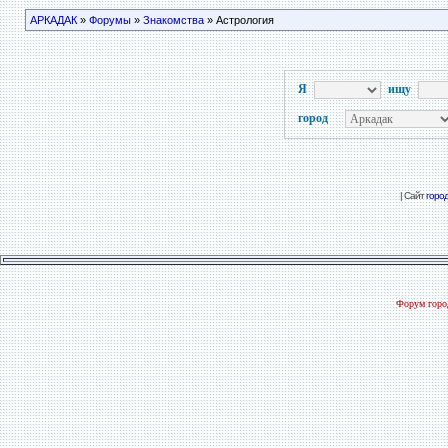
АРКАДАК
»
Форумы
»
Знакомства
» Астрология
Я
ищу
город
| Сайт
горо
Форум город