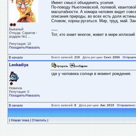
Имеет смысл объединять усилия.
По-поводу Ньютоновской, полевой, квантовой
масштабности. А комара человек видит совсе
описания природы, во всех есть доля истины
Словом, хорош ругаться. Мир, труд, май. За
Бывалый
-----
Откуда: Саратов -
Тот, кто знает многое, живет в мире иллюзий 
роддом №1 ...
Репутация: 10
Поощрить
/
Наказать
В начало
Всего записей:
219
Дата рег-ции:
Сент. 2006
Отправл
Leokadiya
где у человека солнце в момент рождения.
Новичок
Репутация: 0
Поощрить
/
Наказать
В начало
Всего записей:
8
Дата рег-ции:
Авг. 2019
Отправлено:
|
Новая тема
|
Ответить
|