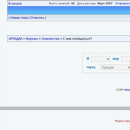
В начало
Всего записей:
40
Дата рег-ции:
Март 2007
Отправлен
|
Новая тема
|
Ответить
|
АРКАДАК
»
Форумы
»
Знакомства
» С кем пообщаться?
Я
ищу
город
| Сайт
горо
Форум город