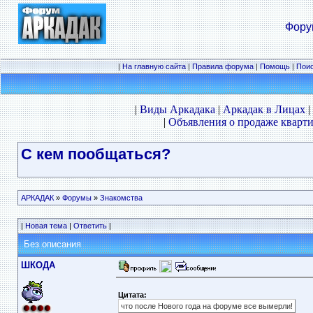
Фору
|
На главную сайта
|
Правила форума
|
Помощь
|
Пои
|
Виды Аркадака
|
Аркадак в Лицах
|
|
Объявления о продаже кварти
С кем пообщаться?
АРКАДАК
»
Форумы
»
Знакомства
|
Новая тема
|
Ответить
|
Без описания
ШКОДА
Цитата:
что после Нового года на форуме все вымерли!