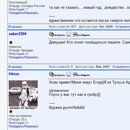
Постоянный
Откуда: соседка России
та как те сказать....новый год...рождество...к
Репутация: 7
Поощрить
/
Наказать
-----
единственное что остается после смерти чело
В начало
Всего записей:
477
Дата рег-ции:
Окт. 2006
Отправле
xaker1504
Девушки! Кто хочет пообщаться пишите. Санё
Новичок
Откуда: Аркадак
Репутация: 0
Поощрить
/
Наказать
В начало
Всего записей:
2
Дата рег-ции:
Янв. 2007
Отправлено
Irbius
Усем привет!Меня зовут Егор))Я из Тулы,в Ар
(Добавление)
Глухо у вас тут как в гробу(((
-----
Кружки рулят!ЫЫЫ
Уже не новичок
Откуда: 2La
Репутация: 0
Поощрить
/
Наказать