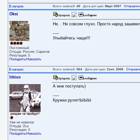
В начало
Всего записей:
40
Дата рег-ции:
Март 2007
Отправлен
Oksi
Не. . Не совсем глухо. Просто народ зашевел
-----
Улыбайтесь чаще!!!
Постоянный
Откуда: Россия, Саратов
Репутация: 5
Поощрить
/
Наказать
В начало
Всего записей:
564
Дата рег-ции:
Сент. 2006
Отправл
Irbius
А мне поступать)
-----
Кружки рулят!ЫЫЫ
Уже не новичок
Откуда: 2La
Репутация: 0
Поощрить
/
Наказать