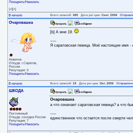
Поощрить
/
Наказать
[+][+]
В начало
Всего записей:
385
Дата рег-ции:
Сент. 2006
Отправл
Очаровашка
[b] А мне 19.
-----
Я саратовская певица. Моё настоящее имя -
Новичок
Откуда: г.Саратов,
Россия.
Репутация: 0
Поощрить
/
Наказать
В начало
Всего записей:
19
Дата рег-ции:
Окт. 2006
Отправлено
ШКОДА
Очаровашка
а что означает саратовская певица? а что б
-----
Постоянный
Откуда: соседка России
единственное что остается после смерти чело
Репутация: 7
Поощрить
/
Наказать