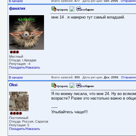
В начало
Всего записей:
477
Дата рег-ции:
Окт. 2006
Отправле
фанатик
мне 14 . я наверно тут самый младший.
Местный
Откуда: г.Аркадак
Репутация: -4
Поощрить
/
Наказать
В начало
Всего записей:
393
Дата рег-ции:
Дек. 2006
Отправле
Oksi
Я по моему писала, что мне 24. Ну во всяком
возрасте? Разве это настолько важно в общен
-----
Улыбайтесь чаще!!!
Постоянный
Откуда: Россия, Саратов
Репутация: 5
Поощрить
/
Наказать