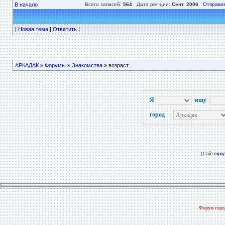
В начало
Всего записей:
564
Дата рег-ции:
Сент. 2006
Отправл
|
Новая тема
|
Ответить
|
АРКАДАК
»
Форумы
»
Знакомства
» возраст...
Я
ищу
город
| Сайт
горо
Форум город