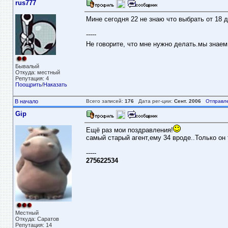
rus777
Мине сегодня 22 не знаю что выбрать от 18 д
-----
Не говорите, что мне нужно делать.мы знае
Бывалый
Откуда: местный
Репутация: 4
Поощрить
/
Наказать
В начало
Всего записей:
176
Дата рег-ции:
Сент. 2006
Отправл
Gip
Ещё раз мои поздравления!
самый старый агент,ему 34 вроде..Только он 
-----
275622534
Местный
Откуда: Саратов
Репутация: 14