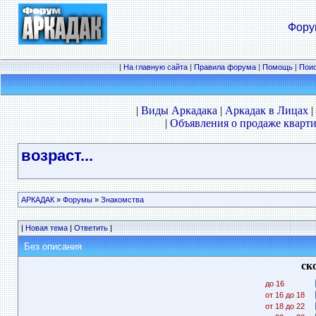
Фору
|
На главную сайта
|
Правила форума
|
Помощь
|
Пои
|
Виды Аркадака
|
Аркадак в Лицах
|
|
Объявления о продаже кварти
возраст...
АРКАДАК
»
Форумы
»
Знакомства
|
Новая тема
|
Ответить
|
Без описания
ск
до 16
от 16 до 18
от 18 до 22