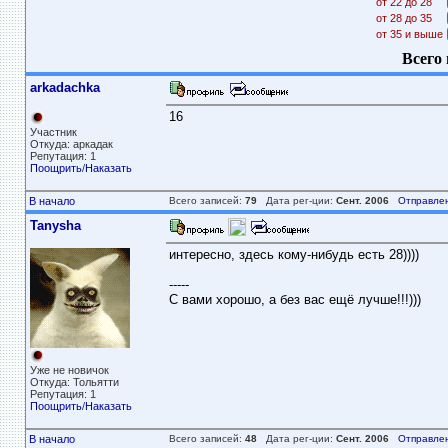
от 22 до 28
от 28 до 35
от 35 и выше
Всего 
arkadachka
16
Участник
Откуда: аркадак
Репутация: 1
Поощрить
/
Наказать
В начало
Всего записей:
79
Дата рег-ции:
Сент. 2006
Отправле
Tanysha
интересно, здесь кому-нибудь есть 28))))
-----
С вами хорошо, а без вас ещё лучше!!!)))
Уже не новичок
Откуда: Тольятти
Репутация: 1
Поощрить
/
Наказать
В начало
Всего записей:
48
Дата рег-ции:
Сент. 2006
Отправле