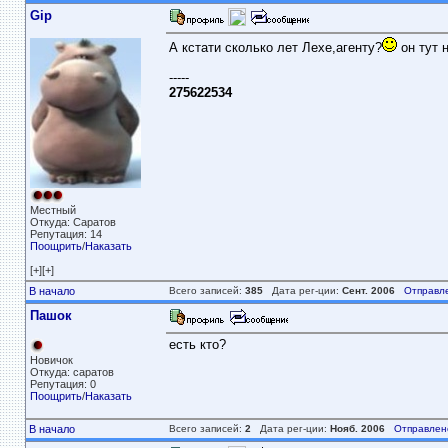
Gip
А кстати сколько лет Лехе,агенту?
он тут 
-----
275622534
Местный
Откуда: Саратов
Репутация: 14
Поощрить
/
Наказать
[+][+]
В начало
Всего записей:
385
Дата рег-ции:
Сент. 2006
Отправл
Пашок
есть кто?
Новичок
Откуда: саратов
Репутация: 0
Поощрить
/
Наказать
В начало
Всего записей:
2
Дата рег-ции:
Нояб. 2006
Отправлен