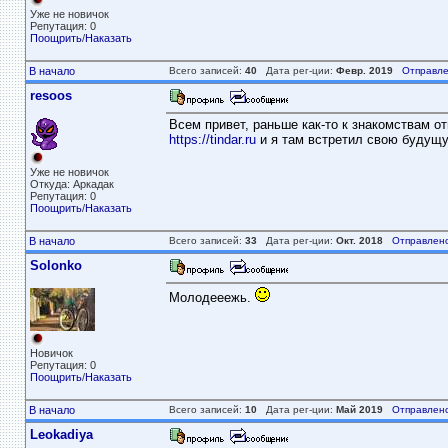
Уже не новичок
Репутация: 0
Поощрить
/
Наказать
В начало
Всего записей:
40
Дата рег-ции:
Февр. 2019
Отправле
resoos
Всем привет, раньше как-то к знакомствам от
https://tindar.ru
и я там встретил свою будущ
Уже не новичок
Откуда: Аркадак
Репутация: 0
Поощрить
/
Наказать
В начало
Всего записей:
33
Дата рег-ции:
Окт. 2018
Отправлено
Solonko
Молодееежь.
Новичок
Репутация: 0
Поощрить
/
Наказать
В начало
Всего записей:
10
Дата рег-ции:
Май 2019
Отправлено
Leokadiya