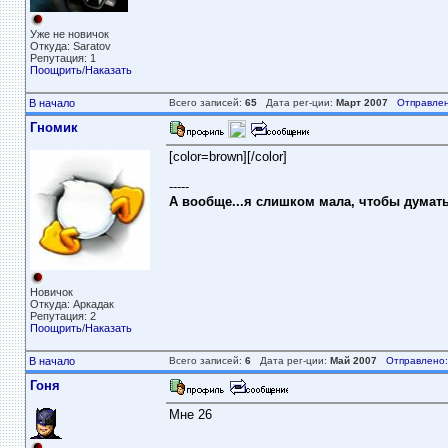
Уже не новичок
Откуда: Saratov
Репутация: 1
Поощрить
/
Наказать
В начало
Всего записей:
65
Дата рег-ции:
Март 2007
Отправлен
Гномик
[color=brown][/color]
-----
А вообще...я слишком мала, чтобы думать
Новичок
Откуда: Аркадак
Репутация: 2
Поощрить
/
Наказать
В начало
Всего записей:
6
Дата рег-ции:
Май 2007
Отправлено:
Гоня
Мне 26