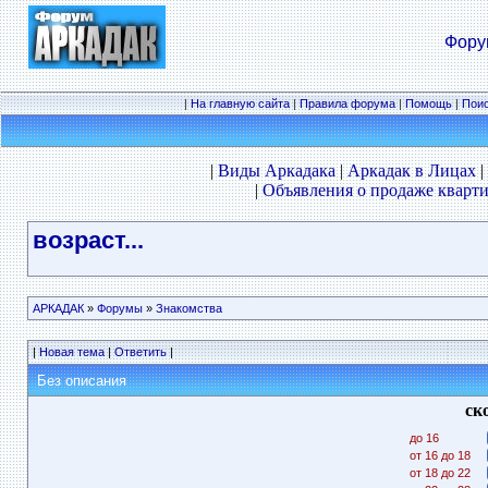
Фору
|
На главную сайта
|
Правила форума
|
Помощь
|
Пои
|
Виды Аркадака
|
Аркадак в Лицах
|
|
Объявления о продаже кварти
возраст...
АРКАДАК
»
Форумы
»
Знакомства
|
Новая тема
|
Ответить
|
Без описания
ск
до 16
от 16 до 18
от 18 до 22