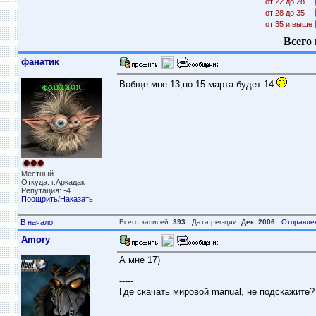
от 22 до 28
от 28 до 35
от 35 и выше
Всего 
фанатик
Вобще мне 13,но 15 марта будет 14.
Местный
Откуда: г.Аркадак
Репутация: -4
Поощрить
/
Наказать
В начало
Всего записей:
393
Дата рег-ции:
Дек. 2006
Отправле
Amory
А мне 17)
-----
Где скачать мировой manual, не подскажите?