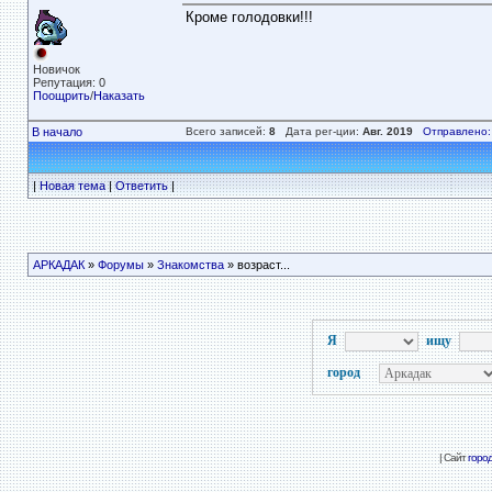
Кроме голодовки!!!
Новичок
Репутация: 0
Поощрить
/
Наказать
В начало
Всего записей:
8
Дата рег-ции:
Авг. 2019
Отправлено:
|
Новая тема
|
Ответить
|
АРКАДАК
»
Форумы
»
Знакомства
» возраст...
Я
ищу
город
| Сайт
горо