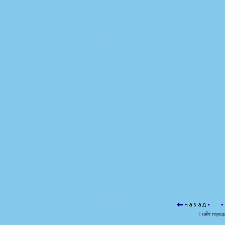
| сайт
город