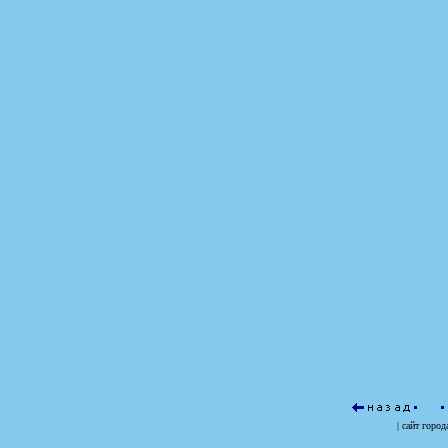
| сайт
город