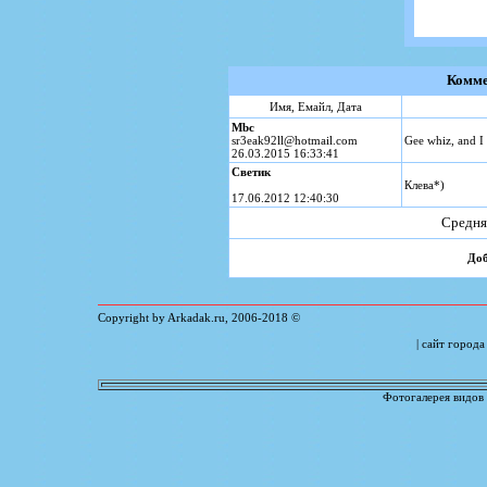
Комме
Имя, Емайл, Дата
Mbc
sr3eak92ll@hotmail.com
Gee whiz, and I 
26.03.2015 16:33:41
Светик
Клева*)
17.06.2012 12:40:30
Средня
Доб
Copyright by Arkadak.ru,
2006
-
2018
©
| сайт город
Фотогалерея видов 