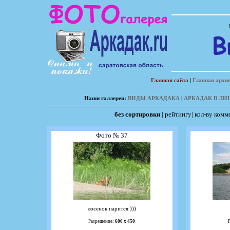
Главная сайта
|
Главная архив
Наши галлереи:
ВИДЫ АРКАДАКА
|
АРКАДАК В ЛИ
без сортировки
|
рейтингу
|
кол-ву комм
Фото № 37
лосенок парится )))
Разрешение:
600 х 450