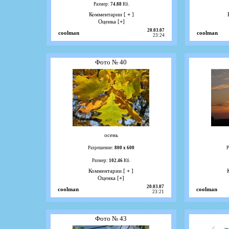
Размер:
74.88
Кб.
Комментарии [
+
]
Оценка [
+
]
20.03.07
coolman
coolman
23:24
Фото № 40
осень
Разрешение:
800 х 600
Р
Размер:
102.46
Кб.
Комментарии [
+
]
Оценка [
+
]
20.03.07
coolman
coolman
23:21
Фото № 43