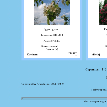
Будет груша...
Са
Разрешение:
800 х 600
Р
Размер:
67.38
Кб.
Комментарии [
+
]
К
Оценка [
+
]
20.03.07
Coolman
nikolaj
23:18
Страницы:
1
2
Copyright by Arkadak.ru, 2006-'10 ©
| сайт город
Фотогалерея видов 