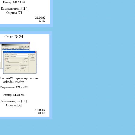
Размер:
141.53
Кб.
Комментарии [
2
]
Оценка [
7
]
29.06.07
12:52
Фото № 24
йка WoW черезе прокси на
arkadak.ru/frm
Разрешение:
678 х 482
Размер:
51.28
Кб.
Комментарии [
1
]
Оценка [
+
]
11.06.07
01:09