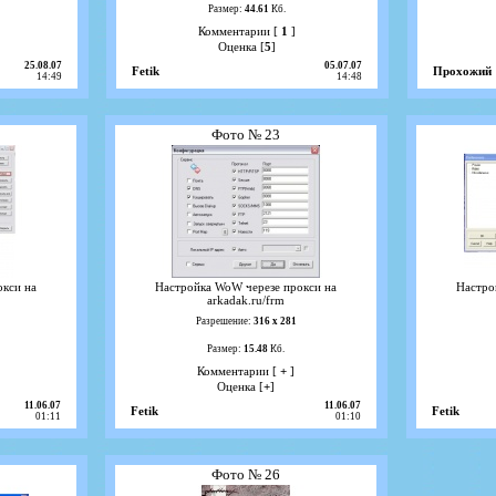
Размер:
44.61
Кб.
Комментарии [
1
]
Оценка [
5
]
25.08.07
05.07.07
Fetik
Прохожий
14:49
14:48
Фото № 23
окси на
Настройка WoW черезе прокси на
Настро
arkadak.ru/frm
Разрешение:
316 х 281
Размер:
15.48
Кб.
Комментарии [
+
]
Оценка [
+
]
11.06.07
11.06.07
Fetik
Fetik
01:11
01:10
Фото № 26