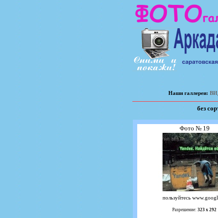
Наши галлереи:
ВИ
без со
Фото № 19
пользуйтесь www.googl
Разрешение:
323 х 292