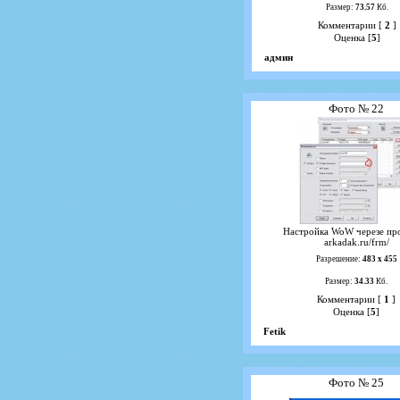
Размер:
73.57
Кб.
Комментарии [
2
]
Оценка [
5
]
админ
Фото № 22
Настройка WoW черезе пр
arkadak.ru/frm/
Разрешение:
483 х 455
Размер:
34.33
Кб.
Комментарии [
1
]
Оценка [
5
]
Fetik
Фото № 25