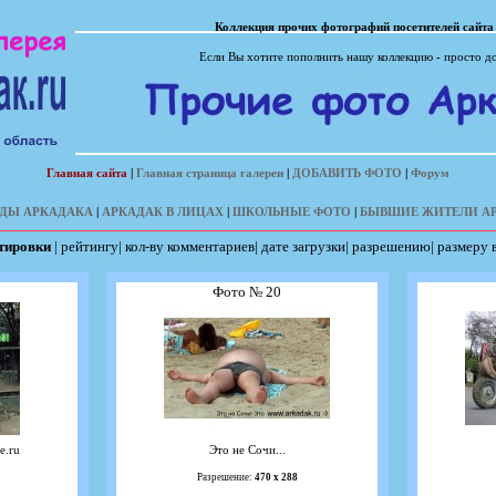
Коллекция прочих фотографий посетителей сайта
Если Вы хотите пополнить нашу коллекцию - просто д
Главная сайта
|
Главная страница галереи
|
ДОБАВИТЬ ФОТО
|
Форум
ДЫ АРКАДАКА
|
АРКАДАК В ЛИЦАХ
|
ШКОЛЬНЫЕ ФОТО
|
БЫВШИЕ ЖИТЕЛИ А
ртировки
|
рейтингу
|
кол-ву комментариев
|
дате загрузки
|
разрешению
|
размеру 
Фото № 20
e.ru
Это не Сочи...
Разрешение:
470 х 288