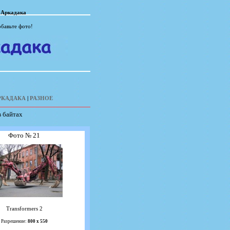
 Аркадака
обавьте фото!
РКАДАКА
|
РАЗНОЕ
в байтах
Фото № 21
Transformers 2
Разрешение:
800 х 550