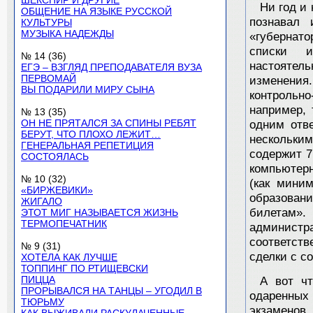
ШЕКСПИР И ДРУГИЕ
Ни год и
ОБЩЕНИЕ НА ЯЗЫКЕ РУССКОЙ
познавал 
КУЛЬТУРЫ
МУЗЫКА НАДЕЖДЫ
«губернато
списки и
№ 14 (36)
настоятел
ЕГЭ – ВЗГЛЯД ПРЕПОДАВАТЕЛЯ ВУЗА
ПЕРВОМАЙ
изменения.
ВЫ ПОДАРИЛИ МИРУ СЫНА
контрольн
например, 
№ 13 (35)
ОН НЕ ПРЯТАЛСЯ ЗА СПИНЫ РЕБЯТ
одним отве
БЕРУТ, ЧТО ПЛОХО ЛЕЖИТ…
нескольки
ГЕНЕРАЛЬНАЯ РЕПЕТИЦИЯ
содержит 7
СОСТОЯЛАСЬ
компьютерн
№ 10 (32)
(как мини
«БИРЖЕВИКИ»
образовани
ЖИГАЛО
билетам»
ЭТОТ МИГ НАЗЫВАЕТСЯ ЖИЗНЬ
ТЕРМОПЕЧАТНИК
администра
соответст
№ 9 (31)
сделки с с
ХОТЕЛА КАК ЛУЧШЕ
ТОППИНГ ПО РТИЩЕВСКИ
ПИЦЦА
А вот чт
ПРОРЫВАЛСЯ НА ТАНЦЫ – УГОДИЛ В
одаренных
ТЮРЬМУ
экзаменов 