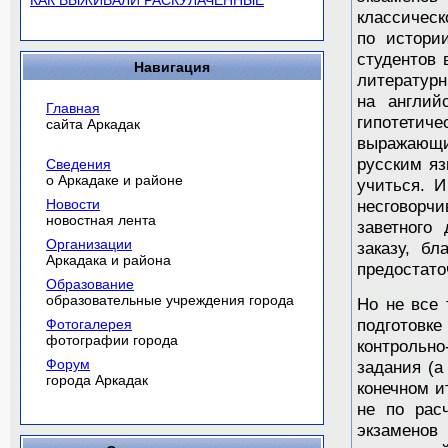
КАК ВЫЖИВАЛИ РАСКУЛАЧЕННЫЕ
классическ
по истори
студентов 
Навигация
литературн
на англий
Главная
гипотети
сайта Аркадак
выражающи
русским яз
Сведения
о Аркадаке и районе
учиться. 
Новости
несговорчи
новостная лента
заветного
Организации
заказу, б
Аркадака и района
предостато
Образование
образовательные учреждения города
Но не все 
Фотогалерея
подготовк
фотографии города
контрольн
Форум
задания (а
города Аркадак
конечном и
не по рас
экзаменов