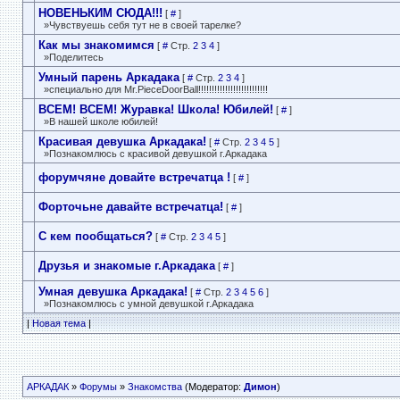
НОВЕНЬКИМ СЮДА!!!
[
#
]
»Чувствуешь себя тут не в своей тарелке?
Как мы знакомимся
[
#
Стр.
2
3
4
]
»Поделитесь
Умный парень Аркадака
[
#
Стр.
2
3
4
]
»специально для Mr.PieceDoorBall!!!!!!!!!!!!!!!!­!!!!!!!!!!
ВСЕМ! ВСЕМ! Журавка! Школа! Юбилей!
[
#
]
»В нашей школе юбилей!
Красивая девушка Аркадака!
[
#
Стр.
2
3
4
5
]
»Познакомлюсь с красивой девушкой г.Аркадака
форумчяне довайте встречатца !
[
#
]
Форточьне давайте встречатца!
[
#
]
С кем пообщаться?
[
#
Стр.
2
3
4
5
]
Друзья и знакомые г.Аркадака
[
#
]
Умная девушка Аркадака!
[
#
Стр.
2
3
4
5
6
]
»Познакомлюсь с умной девушкой г.Аркадака
|
Новая тема
|
АРКАДАК
»
Форумы
»
Знакомства
(Модератор:
Димон
)