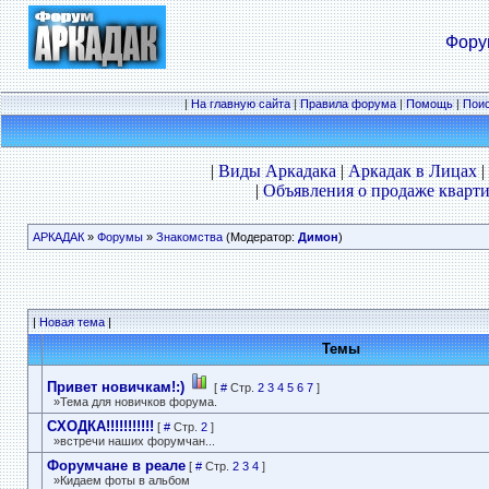
Фору
|
На главную сайта
|
Правила форума
|
Помощь
|
Пои
|
Виды Аркадака
|
Аркадак в Лицах
|
|
Объявления о продаже кварти
АРКАДАК
»
Форумы
»
Знакомства
(Модератор:
Димон
)
|
Новая тема
|
Темы
Привет новичкам!:)
[
#
Стр.
2
3
4
5
6
7
]
»Тема для новичков форума.
СХОДКА!!!!!!!!!!!
[
#
Стр.
2
]
»встречи наших форумчан...
Форумчане в реале
[
#
Стр.
2
3
4
]
»Кидаем фоты в альбом