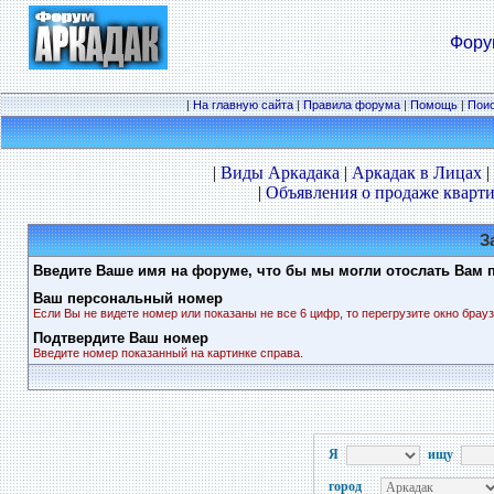
Фору
|
На главную сайта
|
Правила форума
|
Помощь
|
Пои
|
Виды Аркадака
|
Аркадак в Лицах
|
|
Объявления о продаже кварти
З
Введите Ваше имя на форуме, что бы мы могли отослать Вам 
Ваш персональный номер
Если Вы не видете номер или показаны не все 6 цифр, то перегрузите окно брауз
Подтвердите Ваш номер
Введите номер показанный на картинке справа.
Я
ищу
город