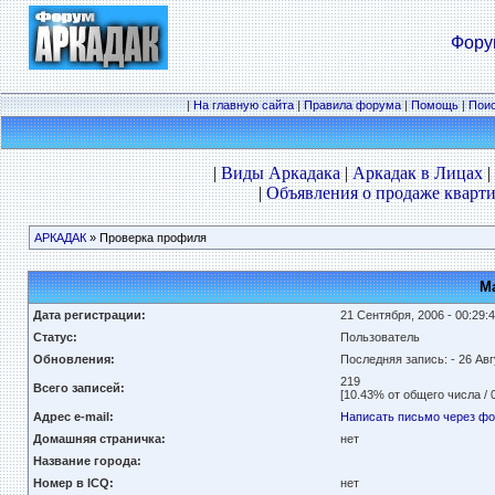
Фору
|
На главную сайта
|
Правила форума
|
Помощь
|
Пои
|
Виды Аркадака
|
Аркадак в Лицах
|
|
Объявления о продаже кварти
АРКАДАК
» Проверка профиля
Ма
Дата регистрации:
21 Сентября, 2006 - 00:29:
Статус:
Пользователь
Обновления:
Последняя запись:
- 26 Авг
219
Всего записей:
[10.43% от общего числа / 
Адрес e-mail:
Написать письмо через ф
Домашняя страничка:
нет
Название города:
Номер в ICQ:
нет