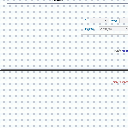
Всего:
Я
ищу
город
| Сайт
горо
Форум город