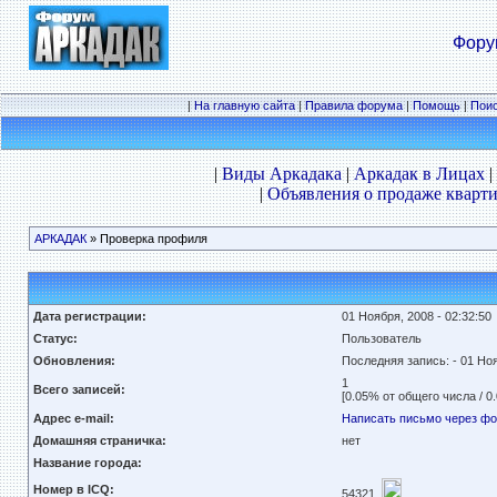
Фору
|
На главную сайта
|
Правила форума
|
Помощь
|
Пои
|
Виды Аркадака
|
Аркадак в Лицах
|
|
Объявления о продаже кварти
АРКАДАК
» Проверка профиля
Дата регистрации:
01 Ноября, 2008 - 02:32:50
Статус:
Пользователь
Обновления:
Последняя запись:
- 01 Но
1
Всего записей:
[0.05% от общего числа / 0
Адрес e-mail:
Написать письмо через ф
Домашняя страничка:
нет
Название города:
Номер в ICQ:
54321