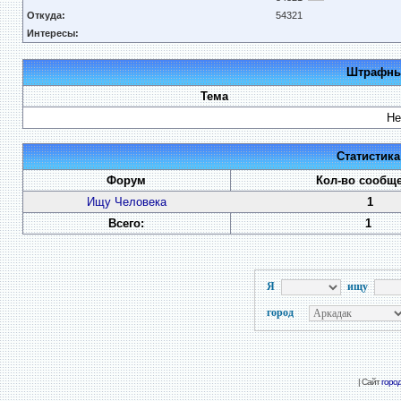
Откуда:
54321
Интересы:
Штрафные
Тема
Не
Статистик
Форум
Кол-во сообщ
Ищу Человека
1
Всего:
1
Я
ищу
город
| Сайт
горо