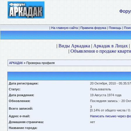
Фору
|
На главную сайта
|
Правила форума
|
Помощь
|
Пои
|
Виды Аркадака
|
Аркадак в Лицах
|
|
Объявления о продаже кварти
АРКАДАК
» Проверка профиля
Дата регистрации:
20 Октября, 2010 - 05:35:57
Статус:
Пользователь
Дата рождения:
19 Августа
1974 года
Обновления:
Последняя запись:
- 20 Ок
3
Всего записей:
[0.14% от общего числа / 0
Адрес e-mail:
Написать письмо через ф
Домашняя страничка:
нет
Название города: