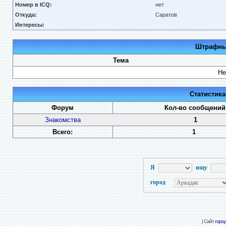
Номер в ICQ:
нет
Откуда:
Саратов
Интересы:
Штрафные
Тема
Не
Статистик
Форум
Кол-во сообщений
Знакомства
1
Всего:
1
Я
ищу
город
| Сайт
горо