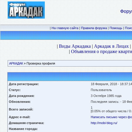
Фору
|
На главную сайта
|
Правила форума
|
Помощь
|
Пои
|
Виды Аркадака
|
Аркадак в Лицах
|
|
Объявления о продаже кварти
АРКАДАК
» Проверка профиля
Дата регистрации:
18 Февраля, 2018 - 18:37:1
Статус:
Пользователь
Дата рождения:
3 Октября
1985 года
Обновления:
Последняя запись:
- 18 Фе
1
Всего записей:
[0.05% от общего числа / 0
Адрес e-mail:
Написать письмо через ф
Домашняя страничка:
http://mobi-blog.ru/
Название города: