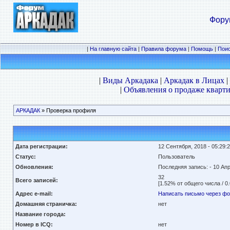
Фору
|
На главную сайта
|
Правила форума
|
Помощь
|
Пои
|
Виды Аркадака
|
Аркадак в Лицах
|
|
Объявления о продаже кварти
АРКАДАК
» Проверка профиля
Дата регистрации:
12 Сентября, 2018 - 05:29:
Статус:
Пользователь
Обновления:
Последняя запись:
- 10 Апр
32
Всего записей:
[1.52% от общего числа / 0
Адрес e-mail:
Написать письмо через ф
Домашняя страничка:
нет
Название города:
Номер в ICQ:
нет