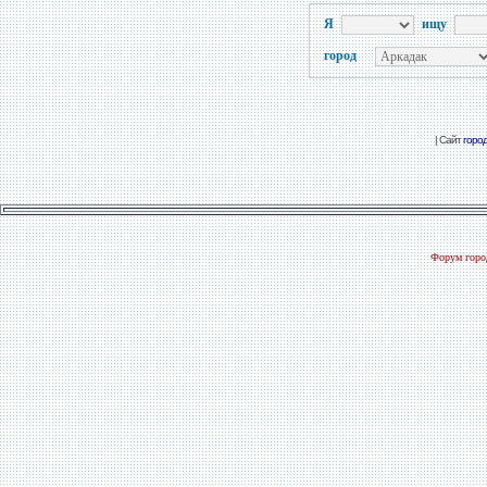
Я
ищу
город
| Сайт
горо
Форум город