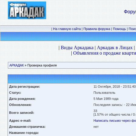
Фору
|
На главную сайта
|
Правила форума
|
Помощь
|
Пои
|
Виды Аркадака
|
Аркадак в Лицах
|
|
Объявления о продаже кварти
АРКАДАК
» Проверка профиля
Дата регистрации:
11 Октября, 2018 - 23:51:40
Статус:
Пользователь
Дата рождения:
5 Мая
1989 года
Обновления:
Последняя запись:
- 22 Ию
33
Всего записей:
[1.57% от общего числа / 0
Адрес e-mail:
Написать письмо через ф
Домашняя страничка:
нет
Название города: