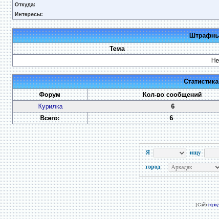
Откуда:
Интересы:
Штрафные
Тема
Не
Статистик
Форум
Кол-во сообщений
Курилка
6
Всего:
6
Я
ищу
город
| Сайт
горо