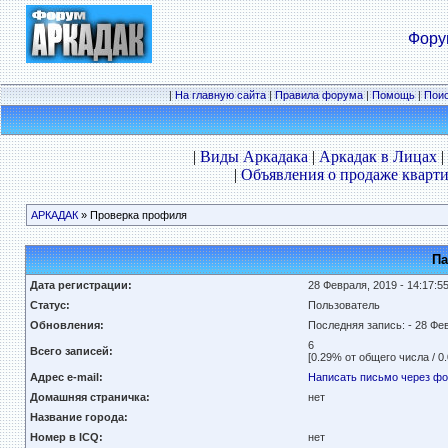
Фору
|
На главную сайта
|
Правила форума
|
Помощь
|
Пои
|
Виды Аркадака
|
Аркадак в Лицах
|
|
Объявления о продаже кварти
АРКАДАК
» Проверка профиля
Па
Дата регистрации:
28 Февраля, 2019 - 14:17:5
Статус:
Пользователь
Обновления:
Последняя запись:
- 28 Фе
6
Всего записей:
[0.29% от общего числа / 0
Адрес e-mail:
Написать письмо через ф
Домашняя страничка:
нет
Название города:
Номер в ICQ:
нет