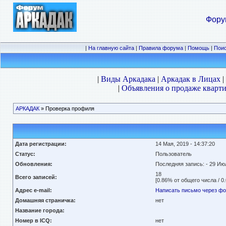
Фору
|
На главную сайта
|
Правила форума
|
Помощь
|
Пои
|
Виды Аркадака
|
Аркадак в Лицах
|
|
Объявления о продаже кварти
АРКАДАК
» Проверка профиля
Дата регистрации:
14 Мая, 2019 - 14:37:20
Статус:
Пользователь
Обновления:
Последняя запись:
- 29 Ию
18
Всего записей:
[0.86% от общего числа / 0
Адрес e-mail:
Написать письмо через ф
Домашняя страничка:
нет
Название города:
Номер в ICQ:
нет