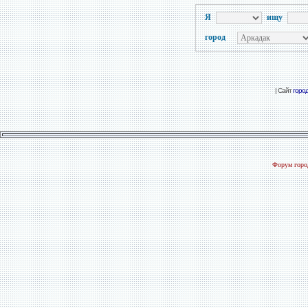
Я
ищу
город
| Сайт
горо
Форум город