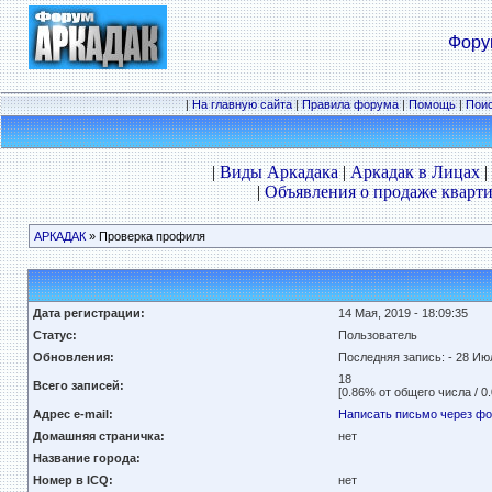
Фору
|
На главную сайта
|
Правила форума
|
Помощь
|
Пои
|
Виды Аркадака
|
Аркадак в Лицах
|
|
Объявления о продаже кварти
АРКАДАК
» Проверка профиля
Дата регистрации:
14 Мая, 2019 - 18:09:35
Статус:
Пользователь
Обновления:
Последняя запись:
- 28 Июл
18
Всего записей:
[0.86% от общего числа / 0
Адрес e-mail:
Написать письмо через ф
Домашняя страничка:
нет
Название города:
Номер в ICQ:
нет