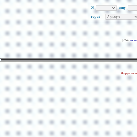
Я
ищу
город
| Сайт
горо
Форум город