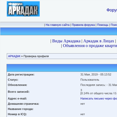
Фору
|
На главную сайта
|
Правила форума
|
Помощь
|
Пои
|
Виды Аркадака
|
Аркадак в Лицах
|
|
Объявления о продаже кварти
АРКАДАК
» Проверка профиля
Дата регистрации:
31 Мая, 2019 - 05:13:52
Статус:
Пользователь
Обновления:
Последняя запись:
- 31 Мая
3
Всего записей:
[0.14% от общего числа / 0
Адрес e-mail:
Написать письмо через ф
Домашняя страничка:
нет
Название города:
Номер в ICQ:
нет