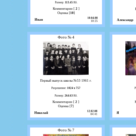
Размер:
113.45
Кб.
Комментарии [
2
]
Оценка [
10
]
10.04.08
Иван
Александр
18:25
Фото № 4
Первый выпуск школы №53 1961 г.
Разрешение:
1024 х 757
Р
Размер:
264.63
Кб.
Комментарии [
2
]
Оценка [
7
]
12.02.08
Николай
Я
04:41
Фото № 7