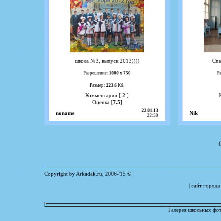
школа №3, выпуск 2013))))
Спа
Разрешение:
1000 х 750
Р
Размер:
223.6
Кб.
Комментарии [
2
]
Оценка [
7.5
]
22.01.13
noname
Nik
22:39
Copyright by Arkadak.ru, 2006-'15 ©
| сайт город
Галерея школьных фот