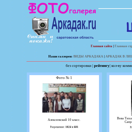
Главная сайта
|
Главная ст
Наши галлереи:
ВИДЫ АРКАДАКА
|
АРКАДАК В ЛИ
без сортировки
|
рейтингу
|
кол-ву комм
Фото № 1
Вова Тиха
Алексеевский 10 класс.
Сапр
Разрешение:
1024 х 681
Р