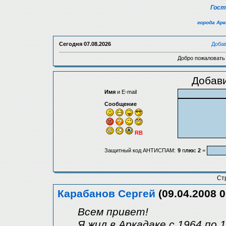
Гост
города Ар
Сегодня
07.08.2026
Доба
Добро пожаловать 
Добав
Имя
и E-mail
Сообщение
RB
Защитный код АНТИСПАМ:
9
п
лю
с
2
=
Ст
Карабанов Сергей
(09.04.2008 0
Всем привет!
Я жил в Аркадаке с 1964 по 