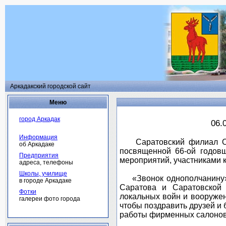
Аркадакский городской сайт
Меню
город Аркадак
06.
Информация
Саратовский филиал ОАО
об Аркадаке
посвященной 66-ой годовщ
Предприятия
мероприятий, участниками к
адреса, телефоны
Школы, училище
«Звонок однополчанину». 
в городе Аркадаке
Саратова и Саратовской 
Фотки
локальных войн и вооружен
галереи фото города
чтобы поздравить друзей и
работы фирменных салонов