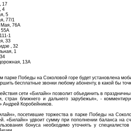
 17
 4
я, 5
, 77/1
Мая, 76А
 55А
111-1
я, 33
зе , 32
ьная, 1
34
орожная, 13А
м парке Победы на Соколовой горе будет установлена моби
ршить бесплатные звонки любому абоненту, в какой бы точк
ствия сети «Билайн» позволит объединить в праздничны
и, стран ближнего и дальнего зарубежья», - комментиру
 Андрей Коробейников.
йн», посетившие торжества в парке Победы на Соколов
ей. «Билайн» удвоит сумму при пополнении баланса на с
ользования бонуса необходимо уточнять у специалисто
Акции.