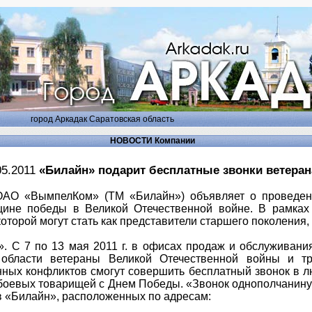
город Аркадак Саратовская область
НОВОСТИ Компании
05.2011
«Билайн» подарит бесплатные звонки ветера
 «ВымпелКом» (ТМ «Билайн») объявляет о проведении
ине победы в Великой Отечественной войне. В рамках 
оторой могут стать как представители старшего поколения,
С 7 по 13 мая 2011 г. в офисах продаж и обслуживани
области ветераны Великой Отечественной войны и тр
ных конфликтов смогут совершить бесплатный звонок в л
 боевых товарищей с Днем Победы. «Звонок однополчанин
 «Билайн», расположенных по адресам: