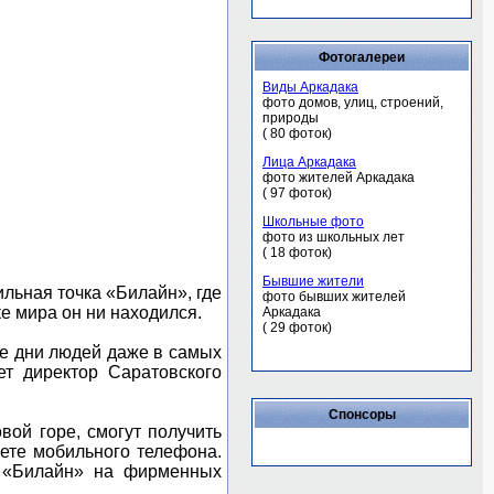
Фотогалереи
Виды Аркадака
фото домов, улиц, строений,
природы
( 80 фоток)
Лица Аркадака
фото жителей Аркадака
( 97 фоток)
Школьные фото
фото из школьных лет
( 18 фоток)
Бывшие жители
льная точка «Билайн», где
фото бывших жителей
е мира он ни находился.
Аркадака
( 29 фоток)
е дни людей даже в самых
ет директор Саратовского
Спонсоры
ой горе, смогут получить
чете мобильного телефона.
в «Билайн» на фирменных