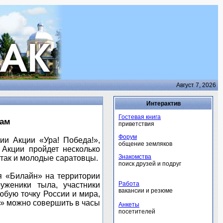
Август 7, 2026
Интерактив
Гостевая книга
нам
приветствия
Форум
 Акции «Ура! Победа!»,
общение земляков
Акции пройдет несколько
Знакомства
 так и молодые саратовцы.
поиск друзей и подруг
я «Билайн» на территории
Работа
уженики тыла, участники
вакансии и резюме
юбую точку России и мира,
у» можно совершить в часы
Анкеты
посетителей