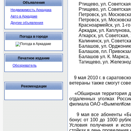
Объявления
Ртищево, ул. Советская,
Ртищево, ул. Советская,
Недвижимость Аркадака
Петровск, ул. Московска
Авто в Аркадаке
Петровск, ул. Московская
Другие объявления
Красноармейск, ул. 1-го 
Аркадак, ул. Каплунова,
Аткарск, ул. Советская, 
Погода в городе
Калининск, ул. Советска
Балашов, ул. Орджоникид
Балашов, пл. Привокзал
Балашов ул. К. Маркса, 
Печатное издание
Татищево, ул. Железнод
Обозреватель
9 мая 2010 г. в саратовско
ветераны также смогут сове
Рекомендации
«Обширная территория дей
отдаленных уголках Росси
филиала ОАО «ВымпелКом»
9 мая все абоненты «Била
бонус от 100 до 1000 рубл
Условия получения и исп
стойках в день проведения 