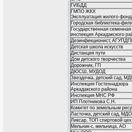
ГИБДД
ГМПО ЖКХ
Эксплуатация жилого фонд
Городская библиотека-фил
Государственная семенная
инспекция Аркадакского ра
Дезинфекционист, АГУПД
Детская школа искусств
Дистанция пути
Дом детского творчества
Дорожник, ГП
ДЮСШ, МУДОД
Звездочка, детский сад, М
Инспекция Гостехнадзора
Аркадакского района
Инспекция МНС РФ
ИП Плотникова С.Н.
Комитет по земельным рес
Ласточка, детский сад, МД
Ликсар, ТОП спиртовой цех
Мельник-с, мельница, АО