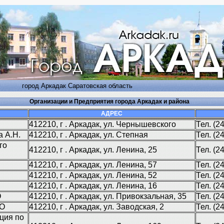
город Аркадак Саратовская область
Организации и Предприятия города Аркадак и района
АДРЕС
412210, г . Аркадак, ул. Чернышевского
Тел. (2
 А.Н.
412210, г . Аркадак, ул. Степная
Тел. (2
го
412210, г . Аркадак, ул. Ленина, 25
Тел. (2
412210, г . Аркадак, ул. Ленина, 57
Тел. (2
412210, г . Аркадак, ул. Ленина, 52
Тел. (2
412210, г . Аркадак, ул. Ленина, 16
Тел. (2
О
412210, г . Аркадак, ул. Привокзальная, 35
Тел. (2
АО
412210, г . Аркадак, ул. Заводская, 2
Тел. (2
ция по