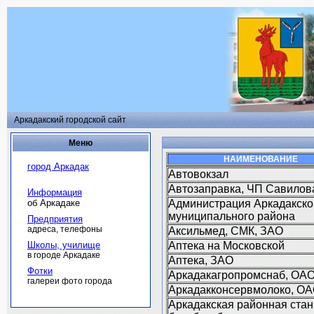
Аркадакский городской сайт
Меню
НАИМЕНОВАНИЕ
город Аркадак
Автовокзал
Автозаправка, ЧП Савилова
Информация
об Аркадаке
Администрация Аркадакско
муниципального района
Предприятия
адреса, телефоны
Аксильмед, СМК, ЗАО
Школы, училище
Аптека на Московской
в городе Аркадаке
Аптека, ЗАО
Фотки
Аркадакагропромснаб, ОА
галереи фото города
Аркадакконсервмолоко, О
Аркадакская районная стан