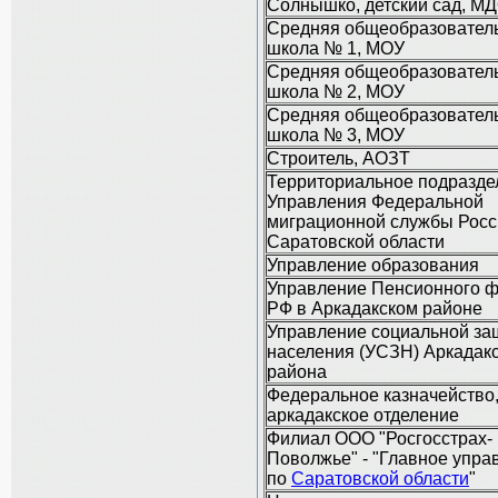
Солнышко, детский сад, М
Средняя общеобразовател
школа № 1, МОУ
Средняя общеобразовател
школа № 2, МОУ
Средняя общеобразовател
школа № 3, МОУ
Строитель, АОЗТ
Территориальное подразде
Управления Федеральной
миграционной службы Росс
Саратовской области
Управление образования
Управление Пенсионного 
РФ в Аркадакском районе
Управление социальной з
населения (УСЗН) Аркадакс
района
Федеральное казначейство
аркадакское отделение
Филиал ООО "Росгосстрах-
Поволжье" - "Главное упра
по
Саратовской области
"