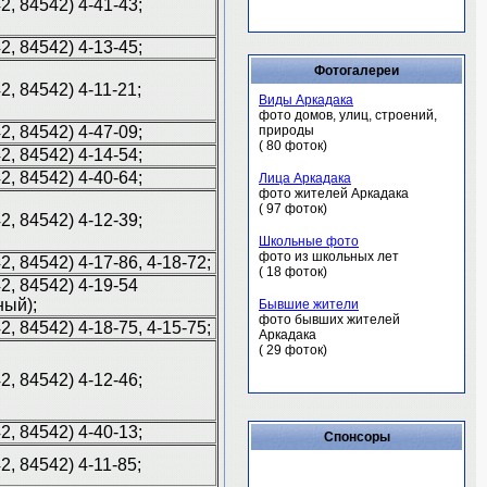
42, 84542) 4-41-43;
42, 84542) 4-13-45;
Фотогалереи
42, 84542) 4-11-21;
Виды Аркадака
фото домов, улиц, строений,
42, 84542) 4-47-09;
природы
( 80 фоток)
42, 84542) 4-14-54;
42, 84542) 4-40-64;
Лица Аркадака
фото жителей Аркадака
( 97 фоток)
42, 84542) 4-12-39;
Школьные фото
фото из школьных лет
42, 84542) 4-17-86, 4-18-72;
( 18 фоток)
42, 84542) 4-19-54
ный);
Бывшие жители
фото бывших жителей
42, 84542) 4-18-75, 4-15-75;
Аркадака
( 29 фоток)
42, 84542) 4-12-46;
42, 84542) 4-40-13;
Спонсоры
42, 84542) 4-11-85;