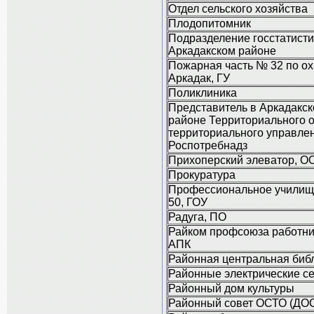
Отдел сельского хозяйства
Плодопитомник
Подразделение госстатисти
Аркадакском районе
Пожарная часть № 32 по охр
Аркадак, ГУ
Поликлиника
Представитель в Аркадакс
районе Территориального 
территориального управле
Роспотребнадз
Прихоперский элеватор, О
Прокуратура
Профессиональное учили
50, ГОУ
Радуга, ПО
Райком профсоюза работни
АПК
Районная центральная биб
Районные электрические се
Районный дом культуры
Районный совет ОСТО (ДО