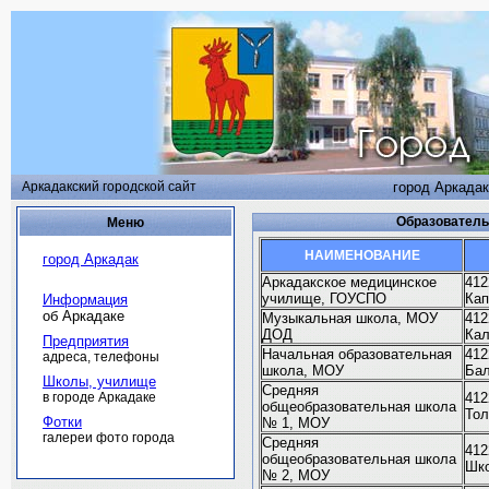
Аркадакский городской сайт
город Аркадак
Образовател
Меню
НАИМЕНОВАНИЕ
город Аркадак
Аркадакское медицинское
412
училище, ГОУСПО
Кап
Информация
об Аркадаке
Музыкальная школа, МОУ
412
ДОД
Кал
Предприятия
Начальная образовательная
412
адреса, телефоны
школа, МОУ
Бал
Школы, училище
Средняя
в городе Аркадаке
412
общеобразовательная школа
Тол
Фотки
№ 1, МОУ
галереи фото города
Средняя
412
общеобразовательная школа
Шко
№ 2, МОУ