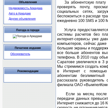
За абонентскую плату 1
Объявления
проверять почту, просм
Недвижимость Аркадака
социальных сетях, загр
Авто в Аркадаке
беспокоиться о расходе тр
Другие объявления
ежедневно 100 SMS и 100 
Услуга предоставляется
Погода в городе
системы расчетов без пл
интернет-сервисы уже да
компьютеров, сейчас даже
большие экраны и поддержк
Печатное издание
все больше абонентов вы
Обозреватель
телефона. В 2010 году объ
Саратове увеличился в 3 
Мы стремимся создать комф
в Интернет с помощью
Рекомендации
абонентам безлимитный 
рассказала руководитель 
филиала ОАО «ВымпелКом»
Если за месяц после по
передачи данных превысит 
Интернет снижается до 16 К
скорость не ограничивается