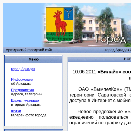
Аркадакский городской сайт
город Аркадак 
НОВ
Меню
город Аркадак
10.06.2011
«Билайн» соо
Информация
об Аркадаке
ОАО «ВымпелКом» (ТМ «Б
Предприятия
адреса, телефоны
территории Саратовской 
доступа в Интернет с мобил
Школы, училище
в городе Аркадаке
Новое предложение «Бил
Фотки
галереи фото города
ежедневно пользоватьс
ограничений по трафику да