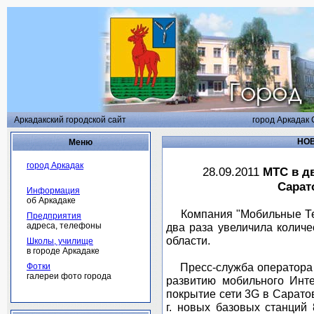
Аркадакский городской сайт
город Аркадак 
НОВ
Меню
город Аркадак
28.09.2011
МТС в дв
Сарат
Информация
об Аркадаке
Компания "Мобильные Теле
Предприятия
адреса, телефоны
два раза увеличила количе
области.
Школы, училище
в городе Аркадаке
Пресс-служба оператора с
Фотки
галереи фото города
развитию мобильного Инт
покрытие сети 3G в Сарато
г. новых базовых станций