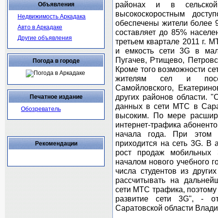
районах и в сельской
Объявления
высокоскоростным дост
Недвижимость Аркадака
обеспечены жители более 9
Авто в Аркадаке
составляет до 85% населе
Другие объявления
третьем квартале 2011 г. 
и емкость сети 3G в мал
Пугачев, Ртищево, Петровс
Погода в городе
Кроме того возможности се
жителям сел и посел
Самойловского, Екатеринов
других районов области. "
Печатное издание
данных в сети МТС в Сара
Обозреватель
высоким. По мере расшир
интернет-трафика абоненто
начала года. При этом 
приходится на сеть 3G. В
Рекомендации
рост продаж мобильных 
началом нового учебного г
числа студентов из других
рассчитывать на дальней
сети МТС трафика, поэтому
развитие сети 3G", - 
Саратовской области Влад