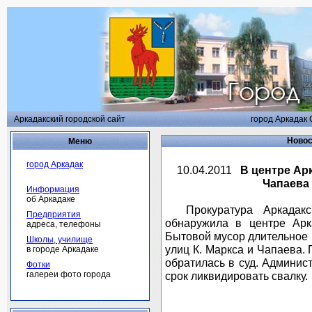
Аркадакский городской сайт
город Аркадак 
Новос
Меню
город Аркадак
10.04.2011
В центре Ар
Чапаева
Информация
об Аркадаке
Прокуратура Аркадакск
Предприятия
обнаружила в центре Арк
адреса, телефоны
Бытовой мусор длительное 
Школы, училище
улиц К. Маркса и Чапаева.
в городе Аркадаке
обратилась в суд. Админис
Фотки
галереи фото города
срок ликвидировать свалку.