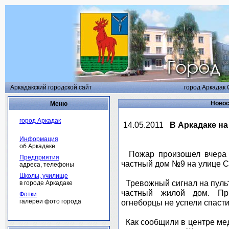
Аркадакский городской сайт
город Аркадак 
Новос
Меню
город Аркадак
14.05.2011
В Аркадаке на
Информация
об Аркадаке
Пожар произошел вчера д
Предприятия
частный дом №9 на улице С
адреса, телефоны
Школы, училище
Тревожный сигнал на пульт
в городе Аркадаке
частный жилой дом. Пр
Фотки
галереи фото города
огнеборцы не успели спаст
Как сообщили в центре мед