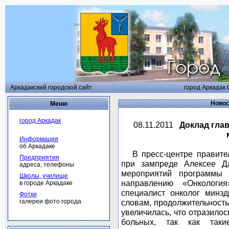
Аркадакский городской сайт
город Аркадак 
Новос
Меню
город Аркадак
08.11.2011
Доклад гла
Информация
об Аркадаке
В пресс-центре правител
Предприятия
при зампреде Алексее Д
адреса, телефоны
мероприятий программы 
Школы, училище
направлению «Онкологи
в городе Аркадаке
специалист онколог минз
Фотки
галереи фото города
словам, продолжительность
увеличилась, что отразилос
больных, так как таки