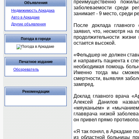
преимущественно пожилы
Объявления
заболеваемости среди ре
Недвижимость Аркадака
занимает - 9 место, среди р
Авто в Аркадаке
Другие объявления
После доклада главного 
заявил, что, несмотря на 
продолжительности жизни 
Погода в городе
остается высокой.
«Фельдшер не должен стави
и направить пациента к спе
Печатное издание
необходимая помощь больн
Обозреватель
Именно тогда мы сможем
смертности, выявляя забол
зампред.
Рекомендации
Доклад главного врача «
Алексей Данилов назва
«мяуканьем» и «мычанием
главврача низкой заболева
он привел прямо противоп
«Я так понял, в Аркадаке по
из областной больницы пр