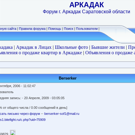
АРКАДАК
Форум г. Аркадак Саратовской области
вную сайта
|
Правила форума
|
Помощь
|
Поиск
|
Пользователи
|
кадака
|
Аркадак в Лицах
|
Школьные фото
|
Бывшие жители
|
Пр
явления о продаже квартир в Аркадаке
|
Объявления о продаже 
Berserker
нтября, 2006 - 11:02:47
зователь
едняя запись:
- 20 Апреля, 2009 - 03:05:05
% от общего числа / 0.00 сообщений в день]
сать письмо через форум
--
berserker-sof1@mail.ru
//s1.bitefight.ru/c.php?uid=75909
69829