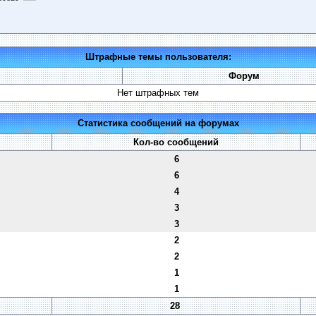
Штрафные темы пользователя:
Форум
Нет штрафных тем
Статистика сообщений на форумах
Кол-во сообщений
6
6
4
3
3
2
2
1
1
28