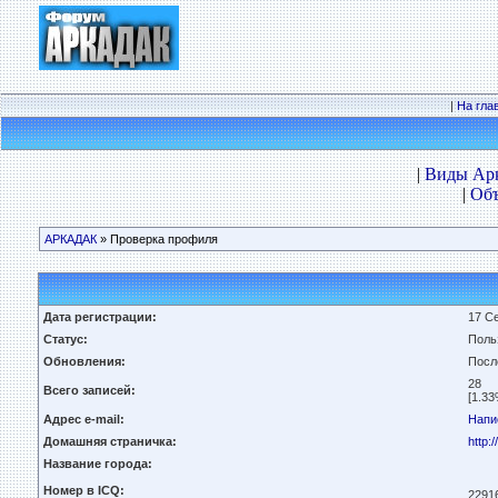
|
На гла
|
Виды Ар
|
Объ
АРКАДАК
» Проверка профиля
Дата регистрации:
17 Се
Статус:
Поль
Обновления:
Посл
28
Всего записей:
[1.33
Адрес e-mail:
Напи
Домашняя страничка:
http:
Название города:
Номер в ICQ:
2291