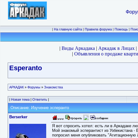
Фору
|
На главную сайта
|
Правила форума
|
Помощь
|
Пои
|
Виды Аркадака
|
Аркадак в Лицах
|
|
Объявления о продаже кварти
Esperanto
АРКАДАК
»
Форумы
»
Знакомства
|
Новая тема
|
Ответить
|
Описание: Изучение эсперанто
Berserker
Я вот спросить хотел: есть ли в Аркадаке лю
Мой знакомый эсперантист из Узбекистана - 
попросил меня опубликовать "Агитационную 