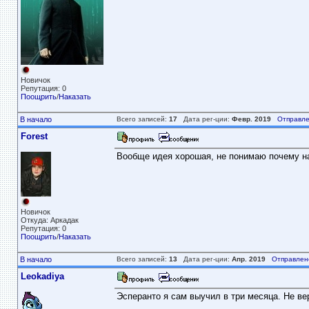
Новичок
Репутация: 0
Поощрить
/
Наказать
В начало
Всего записей:
17
Дата рег-ции:
Февр. 2019
Отправле
Forest
Вообще идея хорошая, не понимаю почему на
Новичок
Откуда: Аркадак
Репутация: 0
Поощрить
/
Наказать
В начало
Всего записей:
13
Дата рег-ции:
Апр. 2019
Отправлен
Leokadiya
Эсперанто я сам выучил в три месяца. Не вер