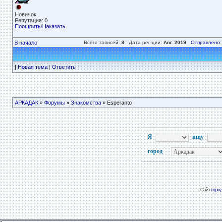
Новичок
Репутация: 0
Поощрить
/
Наказать
В начало
Всего записей:
8
Дата рег-ции:
Авг. 2019
Отправлено:
|
Новая тема
|
Ответить
|
АРКАДАК
»
Форумы
»
Знакомства
» Esperanto
Я
ищу
город
| Сайт
горо