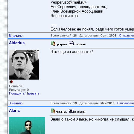
<
esperuzo@mail.ru
>
Евг.Сергеевич, преподаватель,
член Всемирной Ассоциации
Эсперантистов
-----
Если человек не понял, ради чего готов умер
В начало
Всего записей:
28
Дата рег-ции:
Сент. 2006
Отправле
Alderius
Что еще за эсперанто?
Новичок
Репутация: 0
Поощрить
/
Наказать
В начало
Всего записей:
19
Дата рег-ции:
Май 2016
Отправлено
Alaric
Знаю о таком языке, но никогда не слышал, к