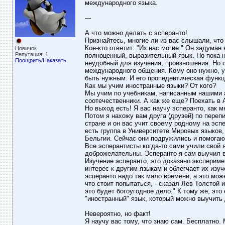
международного языка.
---
А что можно делать с эсперанто!
Признайтесь, многие ли из вас слышали, что
Кое-кто ответит: "Из нас могие." Он задуман
Новичок
Репутация: 1
полноценный, выразительный язык. Но пока н
Поощрить
/
Наказать
неудобный для изучения, произношения. Но с
международного общения. Кому оно нужно, уч
быть нужным. И его пропедевтическая функц
Как мы учим иностранные языки? От кого?
Мы учим по учебникам, написанным нашими 
соотечественники. А как же еще? Поехать в 
Но выход есть! Я вас научу эсперанто, как м
Потом я нахожу вам друга (друзей) по переп
стране и он вас учит своему родному на эспе
есть группа в Университете Мировых языков,
Бельгии. Сейчас они подружились и помогают
Все эсперантисты когда-то сами учили свой 
доброжелательны. Эсперанто я сам выучил в 
Изучение эсперанто, это доказано эксперим
интерес к другим языкам и облегчает их изуч
эсперанто надо так мало времени, а это може
что стоит попытаться, - сказал Лев Толстой и
это будет богоугодное дело." К тому же, это
"иностранный" язык, который можно выучить 
Невероятно, но факт!
Я научу вас тому, что знаю сам. Бесплатно. 