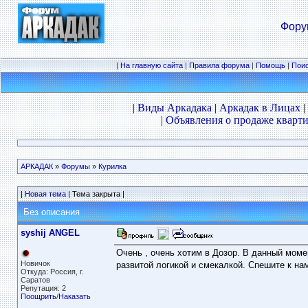
Фору
|
На главную сайта
|
Правила форума
|
Помощь
|
Пои
|
Виды Аркадака
|
Аркадак в Лицах
|
|
Объявления о продаже кварти
АРКАДАК
»
Форумы
»
Курилка
|
Новая тема
| Тема закрыта |
Без описания
syshij ANGEL
Очень , очень хотим в Дозор. В данный моме
Новичок
развитой логикой и смекалкой. Спешите к на
Откуда: Россия, г.
Саратов
Репутация: 2
Поощрить
/
Наказать