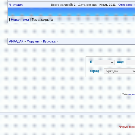
В начало
Всего записей:
2
Дата рег-ции:
Июль 2011
Отправлен
|
Новая тема
| Тема закрыта |
АРКАДАК
»
Форумы
»
Курилка
»
Я
ищу
город
| Сайт
горо
Форум город