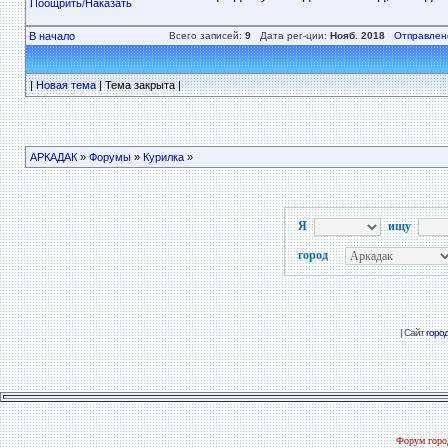
Поощрить
/
Наказать
В начало
Всего записей:
9
Дата рег-ции:
Нояб. 2018
Отправлен
|
Новая тема
| Тема закрыта |
АРКАДАК
»
Форумы
»
Курилка
»
Я
ищу
город
| Сайт
горо
Форум город