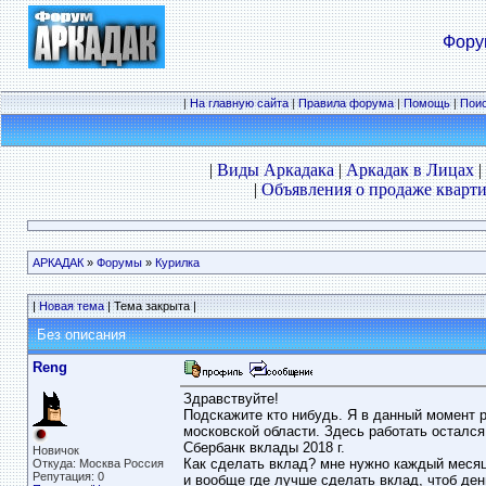
Фору
|
На главную сайта
|
Правила форума
|
Помощь
|
Пои
|
Виды Аркадака
|
Аркадак в Лицах
|
|
Объявления о продаже кварти
АРКАДАК
»
Форумы
»
Курилка
|
Новая тема
| Тема закрыта |
Без описания
Reng
Здравствуйте!
Подскажите кто нибудь. Я в данный момент р
московской области. Здесь работать остался 
Сбербанк вклады 2018 г.
Новичок
Как сделать вклад? мне нужно каждый месяц 
Откуда: Москва Россия
Репутация: 0
и вообще где лучше сделать вклад, чтоб ден