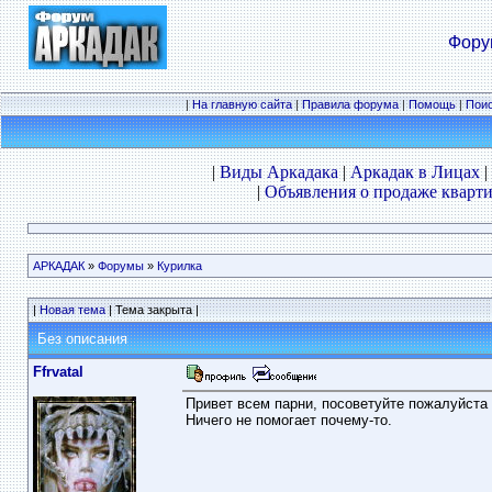
Фору
|
На главную сайта
|
Правила форума
|
Помощь
|
Пои
|
Виды Аркадака
|
Аркадак в Лицах
|
|
Объявления о продаже кварти
АРКАДАК
»
Форумы
»
Курилка
|
Новая тема
| Тема закрыта |
Без описания
Ffrvatal
Привет всем парни, посоветуйте пожалуйста 
Ничего не помогает почему-то.