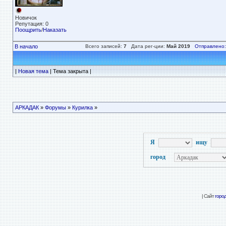
Новичок
Репутация: 0
Поощрить
/
Наказать
В начало
Всего записей:
7
Дата рег-ции:
Май 2019
Отправлено:
|
Новая тема
| Тема закрыта |
АРКАДАК
»
Форумы
»
Курилка
»
Я
ищу
город
| Сайт
горо