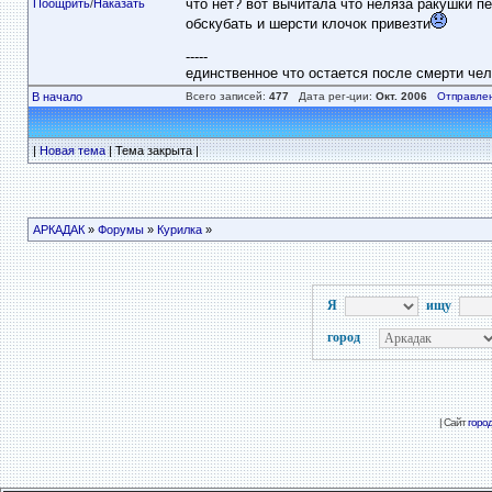
что нет? вот вычитала что неляза ракушки пе
Поощрить
/
Наказать
обскубать и шерсти клочок привезти
-----
единственное что остается после смерти чело
В начало
Всего записей:
477
Дата рег-ции:
Окт. 2006
Отправле
|
Новая тема
| Тема закрыта |
АРКАДАК
»
Форумы
»
Курилка
»
Я
ищу
город
| Сайт
горо