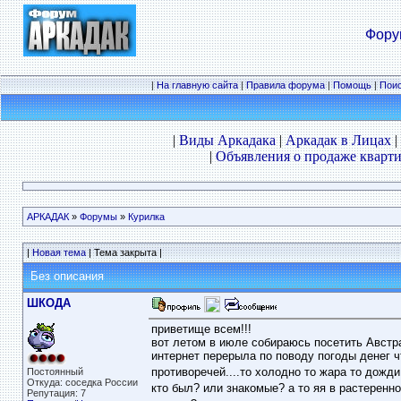
Фору
|
На главную сайта
|
Правила форума
|
Помощь
|
Пои
|
Виды Аркадака
|
Аркадак в Лицах
|
|
Объявления о продаже кварти
АРКАДАК
»
Форумы
»
Курилка
|
Новая тема
| Тема закрыта |
Без описания
ШКОДА
приветище всем!!!
вот летом в июле собираюсь посетить Австра
интернет перерыла по поводу погоды денег чт
противоречей....то холодно то жара то дожди
Постоянный
Откуда: соседка России
кто был? или знакомые? а то яя в растеренно
Репутация: 7