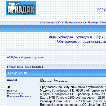
Фору
|
На главную сайта
|
Правила форума
|
Помощь
|
Пои
|
Виды Аркадака
|
Аркадак в Лицах
|
|
Объявления о продаже кварти
АРКАДАК
»
Форумы
»
Курилка
|
Новая тема
| Тема закрыта |
Без описания
uni-sat
Предлагаем вашему вниманию спутниковое о
Модуль Платформа HD: 6650 руб. (оптом от 6
Новичок
Репутация: 0
Модуль Платформа HD + ресивер Humax 2000 
Поощрить
/
Наказать
Карта НТВ Плюс с 1500 руб. на счету – 2520 р
Ресивер Humax VA-ACE – 2380 руб. (опт от 17
Большой выбор ресиверов с ОС Linux (как SD,