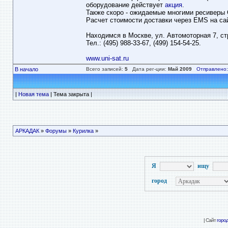
оборудование действует
акция
.
Также скоро - ожидаемые многими ресиверы O
Расчет стоимости доставки через EMS на сай
Находимся в Москве, ул. Автомоторная 7, стр
Тел.: (495) 988-33-67, (499) 154-54-25.
www.uni-sat.ru
В начало
Всего записей:
5
Дата рег-ции:
Май 2009
Отправлено:
|
Новая тема
| Тема закрыта |
АРКАДАК
»
Форумы
»
Курилка
»
Я
ищу
город
| Сайт
горо