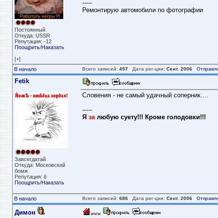
-----
Ремонтирую автомобили по фотографии
Постоянный
Откуда: USSR
Репутация: -12
Поощрить
/
Наказать
[+]
В начало
Всего записей:
457
Дата рег-ции:
Сент. 2006
Отправл
Fetik
Словения - не самый удачный соперник....
-----
Я
за
любую суету!!! Кроме голодовки!!!
Завсегдатай
Откуда: Московский
бомж
Репутация: 6
Поощрить
/
Наказать
В начало
Всего записей:
686
Дата рег-ции:
Сент. 2006
Отправл
Димон