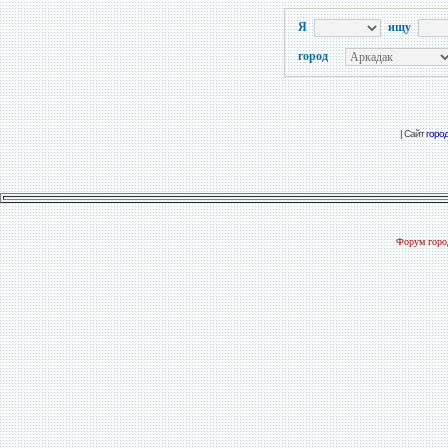
Я
ищу
город
| Сайт
горо
Форум город