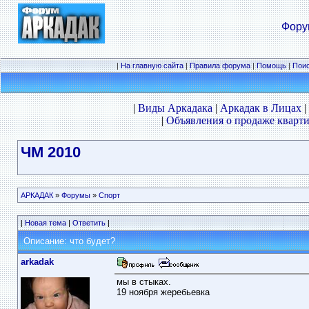
Фору
|
На главную сайта
|
Правила форума
|
Помощь
|
Пои
|
Виды Аркадака
|
Аркадак в Лицах
|
|
Объявления о продаже кварти
ЧМ 2010
АРКАДАК
»
Форумы
»
Спорт
|
Новая тема
|
Ответить
|
Описание: что будет?
arkadak
мы в стыках.
19 ноября жеребьевка