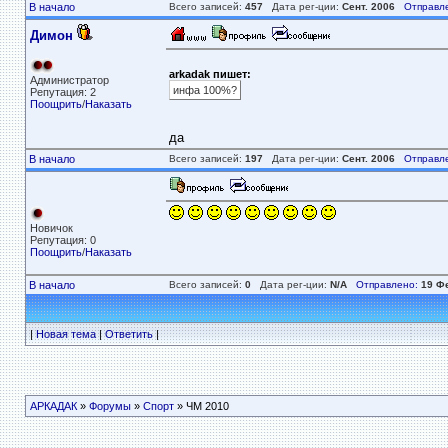
В начало
Всего записей:
457
Дата рег-ции:
Сент. 2006
Отправл
Димон
arkadak пишет:
Администратор
инфа 100%?
Репутация: 2
Поощрить
/
Наказать
да
В начало
Всего записей:
197
Дата рег-ции:
Сент. 2006
Отправл
Новичок
Репутация: 0
Поощрить
/
Наказать
В начало
Всего записей:
0
Дата рег-ции:
N/A
Отправлено:
19 Фе
|
Новая тема
|
Ответить
|
АРКАДАК
»
Форумы
»
Спорт
» ЧМ 2010