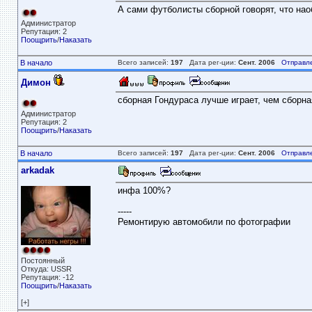
А сами футболисты сборной говорят, что на
Администратор
Репутация: 2
Поощрить
/
Наказать
В начало
Всего записей:
197
Дата рег-ции:
Сент. 2006
Отправл
Димон
сборная Гондураса лучше играет, чем сборн
Администратор
Репутация: 2
Поощрить
/
Наказать
В начало
Всего записей:
197
Дата рег-ции:
Сент. 2006
Отправл
arkadak
инфа 100%?
-----
Ремонтирую автомобили по фотографии
Постоянный
Откуда: USSR
Репутация: -12
Поощрить
/
Наказать
[+]