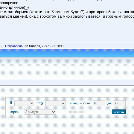
фонариков...
нно длинное))))
не стоит бармен (кстати ,кто барменом будет?) и протирает бокалы, по
аться магией), она с грохотом за мной захлопывается, и грозным голо
06
Отправлено:
22 Января, 2007 - 08:19:11
Я
ищу
в возрасте от
до
город
знакомства