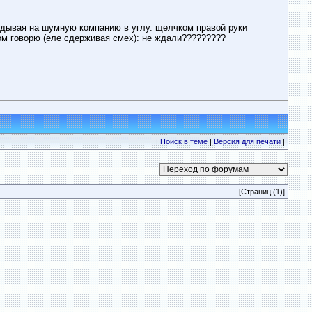
глядывая на шумную компанию в углу. щелчком правой руки
сом говорю (еле сдерживая смех): не ждали?????????
|
Поиск в теме
|
Версия для печати
|
[Страниц (1)]