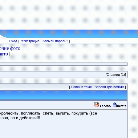
|
Вход
|
Регистрация
|
Забыли пароль?
|
очие фото
|
авто
|
[Страниц (1)]
|
Поиск в теме
|
Версия для печати
|
ролесить, поплясать, спеть, выпить, покурить (все
ва, но и действия!!!!