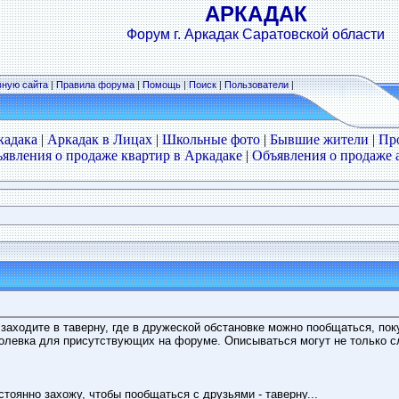
АРКАДАК
Форум г. Аркадак Саратовской области
вную сайта
|
Правила форума
|
Помощь
|
Поиск
|
Пользователи
|
кадака
|
Аркадак в Лицах
|
Школьные фото
|
Бывшие жители
|
Пр
явления о продаже квартир в Аркадаке
|
Объявления о продаже 
 заходите в таверну, где в дружеской обстановке можно пообщаться, поку
олевка для присутствующих на форуме. Описываться могут не только сло
стоянно захожу, чтобы пообщаться с друзьями - таверну...